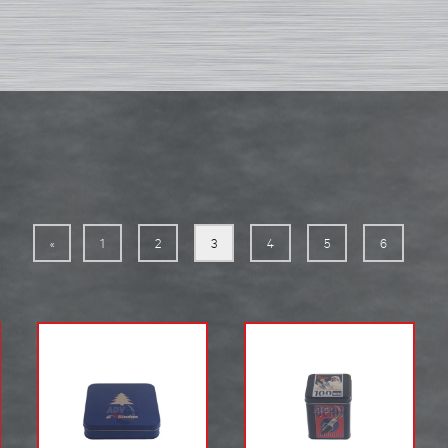
«
1
2
3
4
5
6