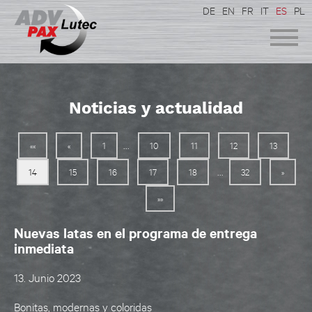
DE
EN
FR
IT
ES
PL
Noticias y actualidad
...
««
«
1
10
11
12
13
...
14
15
16
17
18
32
»
»»
Nuevas latas en el programa de entrega
inmediata
13. Junio 2023
Bonitas, modernas y coloridas