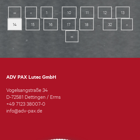
...
««
«
1
10
11
12
13
...
14
15
16
17
18
32
»
»»
ADV PAX Lutec GmbH
Vogelsangstraße 34
D-72581 Dettingen / Erms
+49 7123 38007-0
info@adv-pax.de