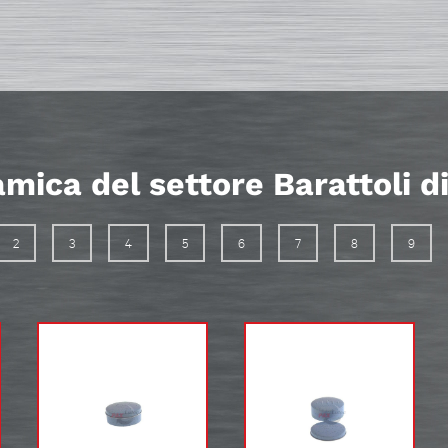
mica del settore Barattoli d
2
3
4
5
6
7
8
9