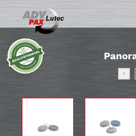
Panora
1