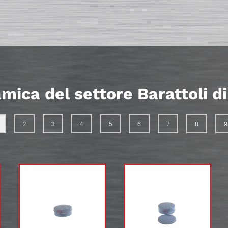
mica del settore Barattoli d
2
3
4
5
6
7
8
9