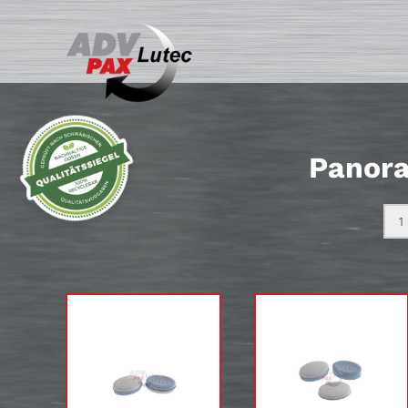
Panora
1