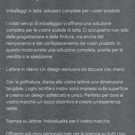
Imballaggi in latta: soluzioni complete per i vostri prodotti
I nostri
servizi di imballaggio
vi offrono una soluzione
completa per le vostre
scatole di latta
. Ci occupiamo non solo
della progettazione e della finitura, ma anche del
riempimento e del confezionamento dei vostri prodotti. In
questo modo avrete una soluzione completa, pronta per la
vendita o la spedizione.
Lattine in rilievo: Un design esclusivo da toccare con mano
Con la
goffratura
, diamo alle vostre
lattine
una dimensione
tangibile. Loghi, scritte o motivi sono impressi sulla superficie
e creano un design sofisticato e unico. Perfetto per dare al
vostro marchio un tocco distintivo e creare un'esperienza
tattile.
Stampa su lattine: Individualità per il vostro marchio
Offriamo soluzioni personalizzate per la
stampa su
tutti i tipi