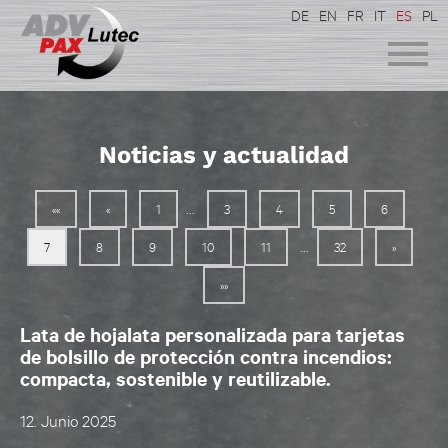
DE
EN
FR
IT
ES
PL
Noticias y actualidad
...
««
«
1
3
4
5
6
...
7
8
9
10
11
32
»
»»
Lata de hojalata personalizada para tarjetas
de bolsillo de protección contra incendios:
compacta, sostenible y reutilizable.
12. Junio 2025