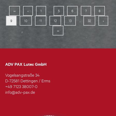
...
««
«
1
5
6
7
8
...
9
10
11
12
13
32
»
»»
ADV PAX Lutec GmbH
Vogelsangstraße 34
D-72581 Dettingen / Erms
+49 7123 38007-0
info@adv-pax.de