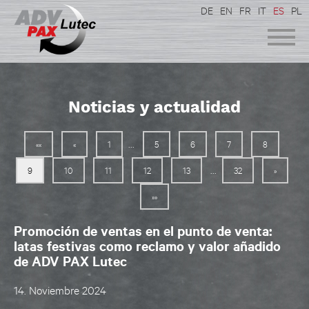
DE
EN
FR
IT
ES
PL
Noticias y actualidad
...
««
«
1
5
6
7
8
...
9
10
11
12
13
32
»
»»
Promoción de ventas en el punto de venta:
latas festivas como reclamo y valor añadido
de ADV PAX Lutec
14. Noviembre 2024