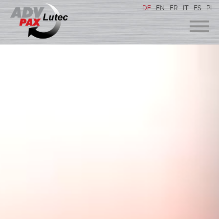
DE
EN
FR
IT
ES
PL