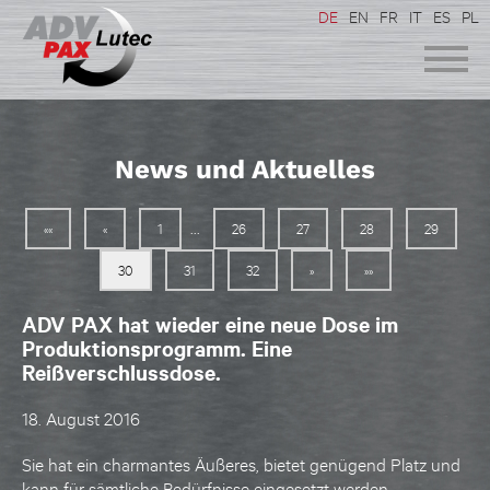
DE
EN
FR
IT
ES
PL
News und Aktuelles
...
««
«
1
26
27
28
29
30
31
32
»
»»
ADV PAX hat wieder eine neue Dose im
Produktionsprogramm. Eine
Reißverschlussdose.
18. August 2016
Sie hat ein charmantes Äußeres, bietet genügend Platz und
kann für sämtliche Bedürfnisse eingesetzt werden.