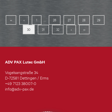
...
««
«
1
26
27
28
29
30
31
32
»
»»
ADV PAX Lutec GmbH
Vogelsangstraße 34
D-72581 Dettingen / Erms
+49 7123 38007-0
info@adv-pax.de