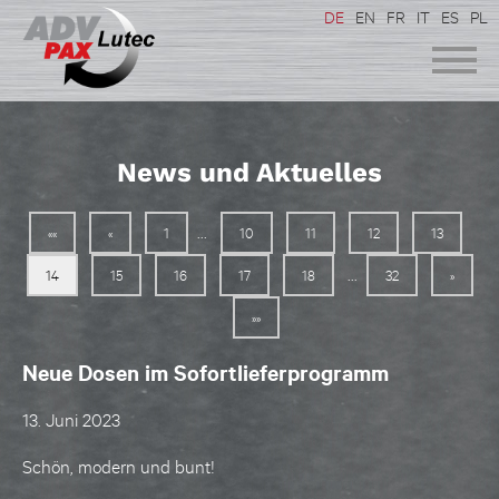
DE
EN
FR
IT
ES
PL
News und Aktuelles
...
««
«
1
10
11
12
13
...
14
15
16
17
18
32
»
»»
Neue Dosen im Sofortlieferprogramm
13. Juni 2023
Schön, modern und bunt!