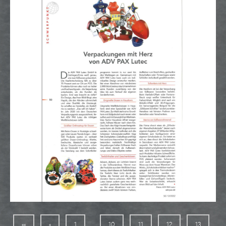
...
««
«
1
10
11
12
13