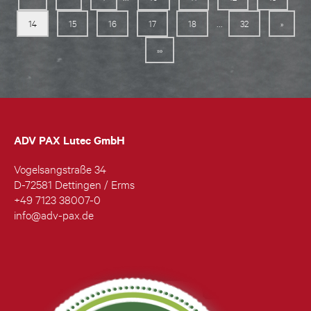
...
14
15
16
17
18
32
»
»»
ADV PAX Lutec GmbH
Vogelsangstraße 34
D-72581 Dettingen / Erms
+49 7123 38007-0
info@adv-pax.de