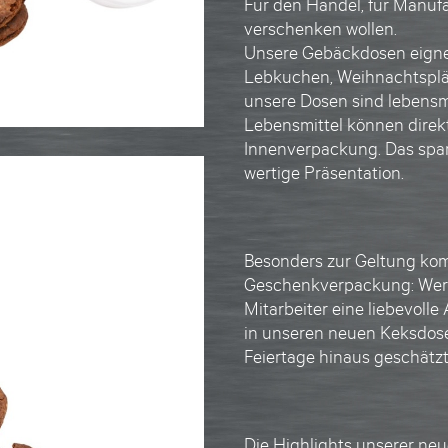
Für den Handel, für Manufakt
verschenken wollen.
Unsere
Gebäckdosen
eigne
Lebkuchen, Weihnachtsplät
unsere
Dosen
sind
lebensm
Lebensmittel können direkt
Innenverpackung. Das spart
wertige Präsentation.
Besonders zur Geltung ko
Geschenkverpackung
: We
Mitarbeiter eine liebevol
in unseren neuen
Keksdos
Feiertage hinaus geschätzt
Die Highlights unserer ne