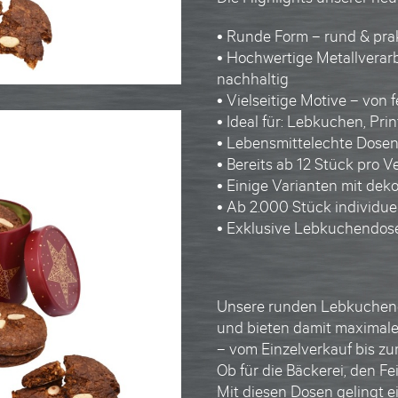
• Runde Form –
rund & pra
• Hochwertige Metallverarb
nachhaltig
• Vielseitige Motive – von f
• Ideal für: Lebkuchen, Prin
•
Lebensmittelechte Dose
• Bereits ab 12 Stück pro V
• Einige Varianten mit deko
• Ab 2.000 Stück individu
•
Exklusive Lebkuchendos
Unsere
runden Lebkuchen
und bieten damit maximale 
– vom Einzelverkauf bis z
Ob für die Bäckerei, den Fe
Mit diesen
Dosen
gelingt e