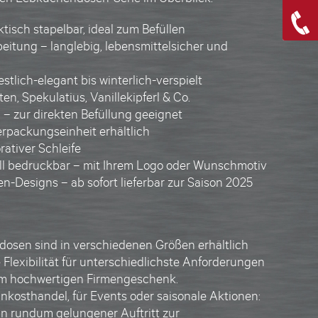
ktisch stapelbar
, ideal zum Befüllen
eitung – langlebig,
lebensmittelsicher
und
estlich-elegant bis winterlich-verspielt
ten, Spekulatius, Vanillekipferl & Co.
n
– zur direkten Befüllung geeignet
erpackungseinheit erhältlich
rativer Schleife
ell bedruckbar – mit Ihrem Logo oder Wunschmotiv
en-Designs
– ab sofort lieferbar zur Saison 2025
dosen
sind in verschiedenen Größen erhältlich
Flexibilität für unterschiedlichste Anforderungen
um hochwertigen Firmengeschenk.
inkosthandel, für Events oder saisonale Aktionen:
in rundum gelungener Auftritt zur