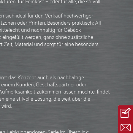
uren, für Feinkost – oder für alle, die stilvoll
n sich ideal für den Verkauf hochwertiger
zchen oder Printen. Besonders praktisch: All
ittelecht
und
nachhaltig für Gebäck
–
 eingefüllt werden, ganz ohne zusätzliche
 Zeit, Material und sorgt für eine besonders
mmt das Konzept auch als
nachhaltige
r einem Kunden, Geschäftspartner oder
le Aufmerksamkeit zukommen lassen möchte, findet
en
eine stilvolle Lösung, die weit über die
 wird.
uen Lebkuchendosen-Serie im Überblick: