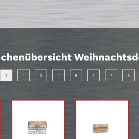
chenübersicht Weihnachts
1
2
3
4
5
6
7
8