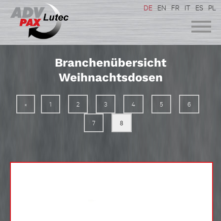
DE
EN
FR
IT
ES
PL
Branchenübersicht
Weihnachtsdosen
«
1
2
3
4
5
6
7
8