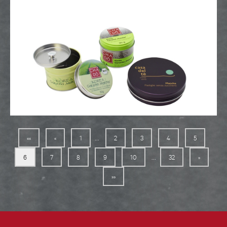
...
««
«
1
2
3
4
5
...
6
7
8
9
10
32
»
»»