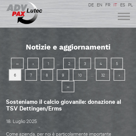
DE
EN
FR
IT
ES
PL
Notizie e aggiornamenti
...
««
«
1
2
3
4
5
...
6
7
8
9
10
32
»
»»
Sosteniamo il calcio giovanile: donazione al
TSV Dettingen/Erms
18. Luglio 2025
Come azienda, per noi è particolarmente importante