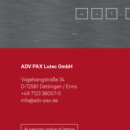
...
««
«
1
ADV PAX Lutec GmbH
Vogelsangstraße 34
D-72581 Dettingen / Erms
+49 7123 38007-0
info@adv-pax.de
Al negozio online di lattine