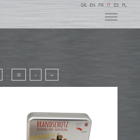
DE
EN
FR
IT
ES
PL
...
32
»
»»