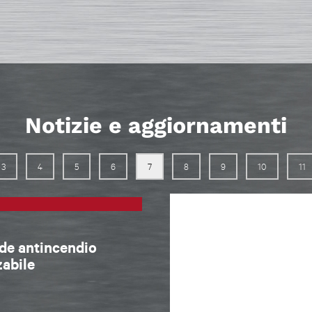
Notizie e aggiornamenti
3
4
5
6
7
8
9
10
11
ede antincendio
zabile