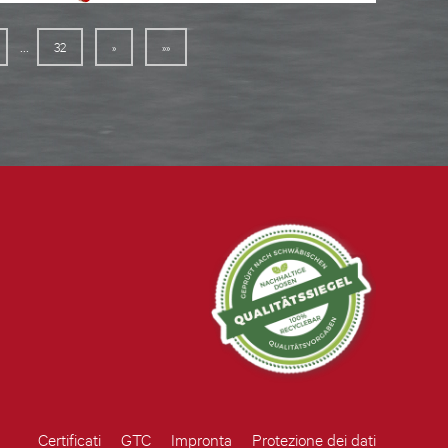
...
32
»
»»
Certificati
GTC
Impronta
Protezione dei dati