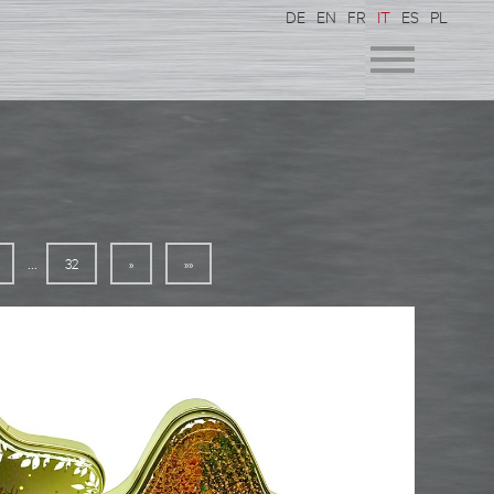
DE
EN
FR
IT
ES
PL
...
32
»
»»