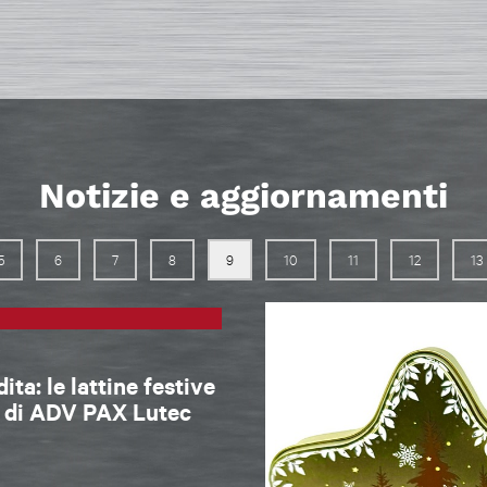
Notizie e aggiornamenti
5
6
7
8
9
10
11
12
13
ta: le lattine festive
o di ADV PAX Lutec