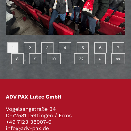
1
2
3
4
5
6
7
...
8
9
10
32
»
»»
ADV PAX Lutec GmbH
Vogelsangstraße 34
D-72581 Dettingen / Erms
+49 7123 38007-0
info@adv-pax.de