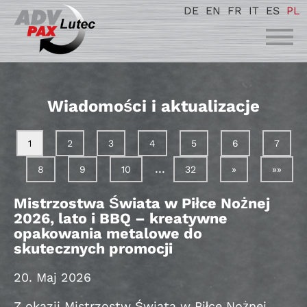
DE
EN
FR
IT
ES
PL
Wiadomości i aktualizacje
1
2
3
4
5
6
7
...
8
9
10
32
»
»»
Mistrzostwa Świata w Piłce Nożnej
2026, lato i BBQ – kreatywne
opakowania metalowe do
skutecznych promocji
20. Maj 2026
Z okazji Mistrzostw Świata w Piłce Nożnej